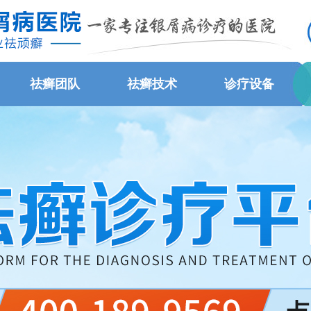
祛癣团队
祛癣技术
诊疗设备