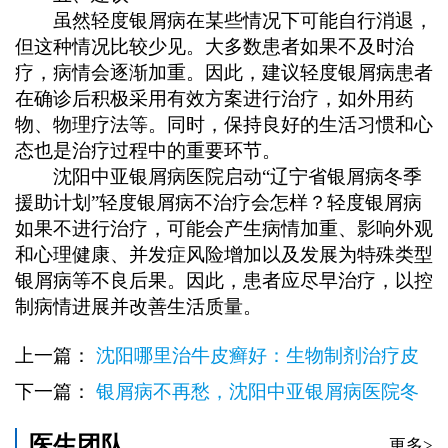
虽然轻度银屑病在某些情况下可能自行消退，
但这种情况比较少见。大多数患者如果不及时治
疗，病情会逐渐加重。因此，建议轻度银屑病患者
在确诊后积极采用有效方案进行治疗，如外用药
物、物理疗法等。同时，保持良好的生活习惯和心
态也是治疗过程中的重要环节。
沈阳中亚银屑病医院启动“辽宁省银屑病冬季
援助计划”轻度银屑病不治疗会怎样？轻度银屑病
如果不进行治疗，可能会产生病情加重、影响外观
和心理健康、并发症风险增加以及发展为特殊类型
银屑病等不良后果。因此，患者应尽早治疗，以控
制病情进展并改善生活质量。
上一篇：
沈阳哪里治牛皮癣好：生物制剂治疗皮
肤病多少钱一针
下一篇：
银屑病不再愁，沈阳中亚银屑病医院冬
日援助名额发放中！银屑病患者能用凡士林吗？
医生团队
更多>