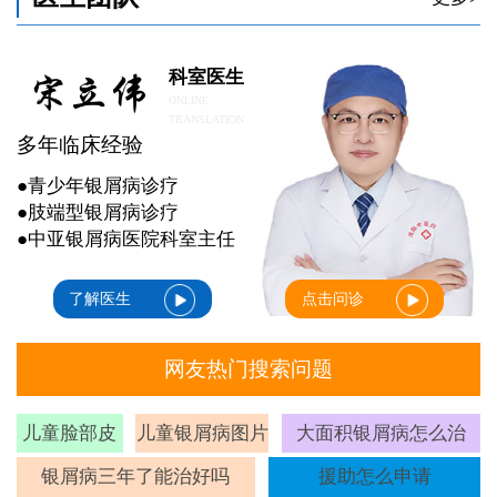
科室医生
ONLINE
TRANSLATION
多年临床经验
●青少年银屑病诊疗
●肢端型银屑病诊疗
●中亚银屑病医院科室主任
了解医生
点击问诊
网友热门搜索问题
儿童脸部皮
儿童银屑病图片
大面积银屑病怎么治
癣
银屑病三年了能治好吗
援助怎么申请