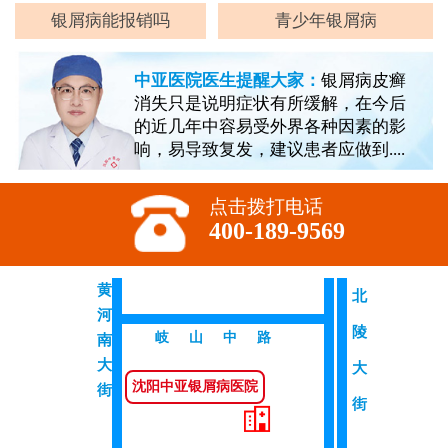
银屑病能报销吗
青少年银屑病
中亚医院医生提醒大家：
银屑病皮癣
消失只是说明症状有所缓解，在今后
的近几年中容易受外界各种因素的影
响，易导致复发，建议患者应做到....
点击拨打电话
400-189-9569
黄
北
河
陵
岐山中路
南
大
大
沈阳中亚银屑病医院
街
街