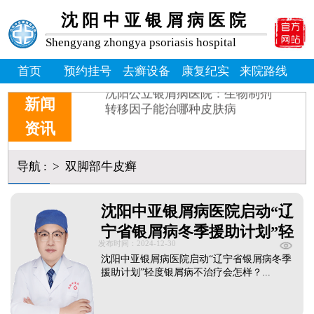
牛皮癣掉皮屑掉得多怎么办_
沈阳中亚银屑病医院
牛皮皮癣偏方-花椒和醋能治
沈阳银屑病炎症能吃什么消炎
Shengyang zhongya psoriasis hospital
皮癣图片初期症状图片
首页
预约挂号
去癣设备
康复纪实
来院路线
癣是为什么
沈阳公立银屑病医院：生物制剂
新闻
转移因子能治哪种皮肤病
资讯
导航
:
>
双脚部牛皮癣
沈阳中亚银屑病医院启动“辽
宁省银屑病冬季援助计划”轻
发布时间：2024-12-30
度银屑病不治疗会怎样？
沈阳中亚银屑病医院启动“辽宁省银屑病冬季
援助计划”轻度银屑病不治疗会怎样？...